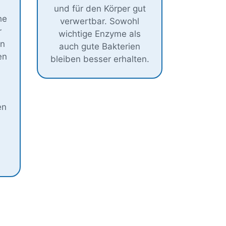
und für den Körper gut
he
verwertbar. Sowohl
r
wichtige Enzyme als
en
auch gute Bakterien
en
bleiben besser erhalten.
en
d