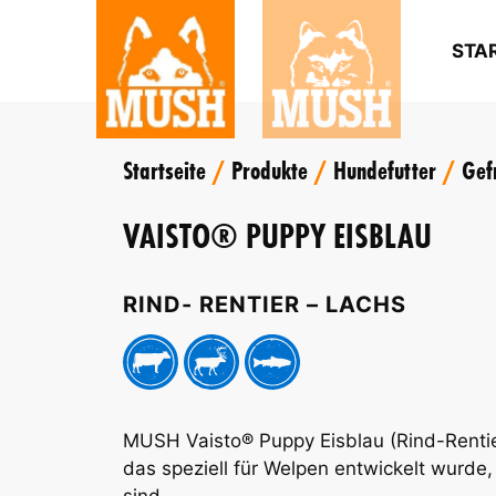
Zum
Inhalt
STA
springen
Startseite
/
Produkte
/
Hundefutter
/
Gef
VAISTO® PUPPY EISBLAU
RIND- RENTIER – LACHS
MUSH Vaisto® Puppy Eisblau (Rind-Rentier-
das speziell für Welpen entwickelt wurde