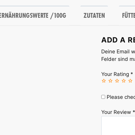
ERNÄHRUNGSWERTE /100G
ZUTATEN
FÜTT
ADD A R
Deine Email wi
Felder sind m
Your Rating
*
Please chec
Your Review